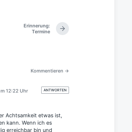
Erinnerung:
N
Termine
ä
c
h
s
t
e
Kommentieren →
r
B
e
i
um 12:22 Uhr
ANTWORTEN
t
r
a
g
er Achtsamkeit etwas ist,
:
en kann. Wenn ich es
ig erreichbar bin und