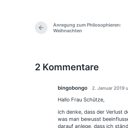
e
e
r
r
ö
ö
f
f
Anregung zum Philosophieren:
f
f
V
Weihnachten
e
e
o
r
n
n
h
t
t
e
l
l
r
i
i
2 Kommentare
i
c
c
g
e
h
h
r
t
u
B
bingobongo
2. Januar 2019 
i
n
e
n
g
i
Hallo Frau Schütze,
s
t
r
d
ich denke, dass der Verlust d
a
a
was man bewusst beeinfluss
g
t
darauf anlege, dass ich ständ
: