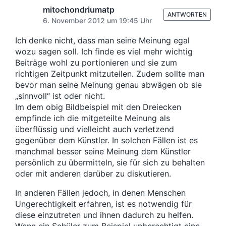
n
r
t
r
mitochondriumatp
B
g
ANTWORTEN
i
B
6. November 2012 um 19:45 Uhr
e
s
n
e
i
d
i
Ich denke nicht, dass man seine Meinung egal
t
a
t
wozu sagen soll. Ich finde es viel mehr wichtig
r
t
r
Beiträge wohl zu portionieren und sie zum
a
u
a
richtigen Zeitpunkt mitzuteilen. Zudem sollte man
g
m
g
:
bevor man seine Meinung genau abwägen ob sie
:
„sinnvoll“ ist oder nicht.
Im dem obig Bildbeispiel mit den Dreiecken
empfinde ich die mitgeteilte Meinung als
überflüssig und vielleicht auch verletzend
gegenüber dem Künstler. In solchen Fällen ist es
manchmal besser seine Meinung dem Künstler
persönlich zu übermitteln, sie für sich zu behalten
oder mit anderen darüber zu diskutieren.
In anderen Fällen jedoch, in denen Menschen
Ungerechtigkeit erfahren, ist es notwendig für
diese einzutreten und ihnen dadurch zu helfen.