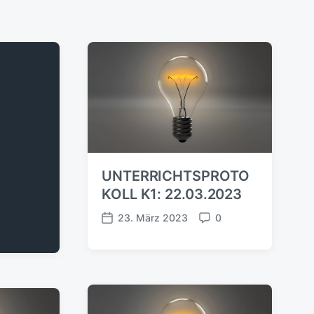
UNTERRICHTSPROTO
KOLL K1: 22.03.2023
23. März 2023
0
V
K
e
o
r
m
ö
m
f
e
f
n
e
t