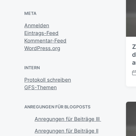
META
Anmelden
Eintrags-Feed
Kommentar-Feed
Z
WordPress.org
d
a
INTERN
V
Protokoll schreiben
e
GFS-Themen
r
ö
f
ANREGUNGEN FÜR BLOGPOSTS
f
e
Anregungen für Beiträge III
n
t
Anregungen für Beiträge II
l