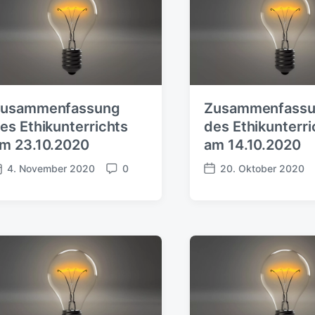
usammenfassung
Zusammenfass
es Ethikunterrichts
des Ethikunterri
m 23.10.2020
am 14.10.2020
4. November 2020
0
20. Oktober 2020
K
V
o
e
m
r
m
ö
e
f
n
f
t
e
a
n
r
t
e
l