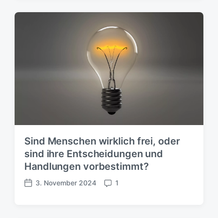
r
m
ö
m
f
e
f
n
e
t
n
a
t
r
l
e
i
c
h
u
n
g
Sind Menschen wirklich frei, oder
s
sind ihre Entscheidungen und
d
a
Handlungen vorbestimmt?
t
3. November 2024
1
u
V
K
m
e
o
r
m