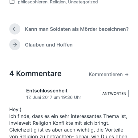
philosophieren
,
Religion
,
Uncategorized
e
V
r
e
ö
r
f
ö
f
Kann man Soldaten als Mörder bezeichnen?
f
V
e
f
o
n
e
r
Glauben und Hoffen
N
t
h
n
ä
l
e
t
c
i
r
l
h
c
i
i
s
4 Kommentare
h
Kommentieren →
g
c
t
u
e
h
e
n
r
t
r
Entschlossenheit
B
g
ANTWORTEN
i
B
17. Juni 2017 um 19:36 Uhr
e
s
n
e
i
d
i
Hey:)
t
a
t
Ich finde, dass es ein sehr interessantes Thema ist,
r
t
r
inwieweit Religion Konflikte mit sich bringt.
a
u
a
Gleichzeitig ist es aber auch wichtig, die Vorteile
g
m
g
:
von Religion zu betrachten- genau wie Du es oben