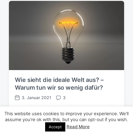
ö
m
f
e
f
n
e
t
n
a
t
r
l
e
i
c
h
u
n
g
Wie sieht die ideale Welt aus? –
s
Warum tun wir so wenig dafür?
d
a
3. Januar 2021
3
t
V
K
u
e
o
m
r
m
This website uses cookies to improve your experience. We'll
assume you're ok with this, but you can opt-out if you wish.
ö
m
Theme von
Anders Norén
f
e
Read More
Accept
f
n