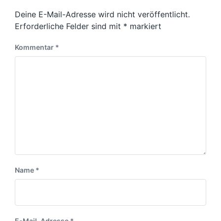
h
e
n
r
t
Deine E-Mail-Adresse wird nicht veröffentlicht.
r
g
B
i
B
Erforderliche Felder sind mit
*
markiert
s
e
n
e
i
d
i
Kommentar
*
t
a
t
r
t
r
a
u
a
g
m
g
:
:
Name
*
E-Mail-Adresse
*