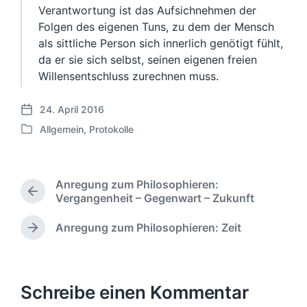
Verantwortung ist das Aufsichnehmen der
Folgen des eigenen Tuns, zu dem der Mensch
als sittliche Person sich innerlich genötigt fühlt,
da er sie sich selbst, seinen eigenen freien
Willensentschluss zurechnen muss.
24. April 2016
V
Allgemein
,
Protokolle
e
V
r
e
ö
r
f
ö
Anregung zum Philosophieren:
f
f
V
Vergangenheit – Gegenwart – Zukunft
e
f
o
n
e
r
Anregung zum Philosophieren: Zeit
t
N
n
h
l
ä
t
e
c
i
r
l
h
c
i
i
s
Schreibe einen Kommentar
h
g
c
t
u
e