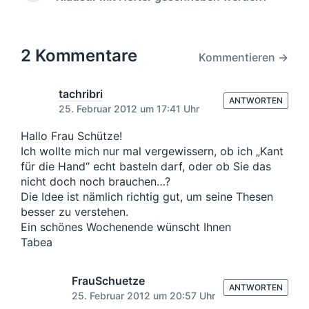
h
ä
l
e
t
c
i
r
l
h
c
i
i
s
2 Kommentare
h
g
Kommentieren →
c
t
u
e
h
e
n
r
t
r
tachribri
B
g
i
ANTWORTEN
B
25. Februar 2012 um 17:41 Uhr
e
s
n
e
i
d
i
Hallo Frau Schütze!
t
a
t
Ich wollte mich nur mal vergewissern, ob ich „Kant
r
t
r
a
für die Hand“ echt basteln darf, oder ob Sie das
u
a
g
nicht doch noch brauchen…?
m
g
:
Die Idee ist nämlich richtig gut, um seine Thesen
:
besser zu verstehen.
Ein schönes Wochenende wünscht Ihnen
Tabea
FrauSchuetze
ANTWORTEN
25. Februar 2012 um 20:57 Uhr