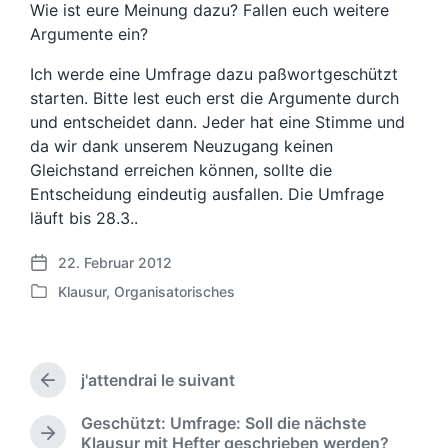
Wie ist eure Meinung dazu? Fallen euch weitere
Argumente ein?
Ich werde eine Umfrage dazu paßwortgeschützt
starten. Bitte lest euch erst die Argumente durch
und entscheidet dann. Jeder hat eine Stimme und
da wir dank unserem Neuzugang keinen
Gleichstand erreichen können, sollte die
Entscheidung eindeutig ausfallen. Die Umfrage
läuft bis 28.3..
22. Februar 2012
V
Klausur
,
Organisatorisches
e
V
r
e
ö
r
f
ö
f
j'attendrai le suivant
f
V
e
f
o
n
Geschützt: Umfrage: Soll die nächste
e
r
N
t
Klausur mit Hefter geschrieben werden?
n