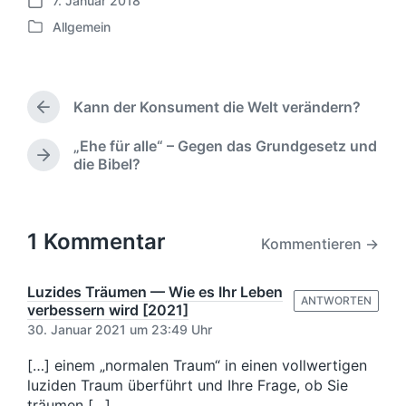
7. Januar 2018
V
Allgemein
e
V
r
e
ö
r
f
ö
f
Kann der Konsument die Welt verändern?
f
V
e
f
o
n
„Ehe für alle“ – Gegen das Grundgesetz und
e
r
N
t
die Bibel?
h
n
ä
l
e
t
c
i
r
l
h
c
i
i
s
1 Kommentar
h
g
Kommentieren →
c
t
u
e
h
e
n
r
t
r
Luzides Träumen — Wie es Ihr Leben
B
g
i
ANTWORTEN
B
verbessern wird [2021]
e
s
n
e
30. Januar 2021 um 23:49 Uhr
i
d
i
t
a
t
[…] einem „normalen Traum“ in einen vollwertigen
r
t
r
luziden Traum überführt und Ihre Frage, ob Sie
a
u
a
g
träumen […]