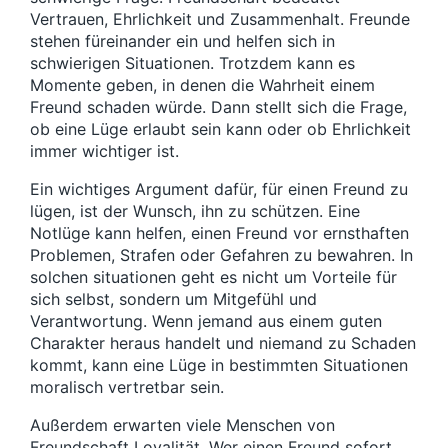
u
a
r
Vertrauen, Ehrlichkeit und Zusammenhalt. Freunde
m
g
a
stehen füreinander ein und helfen sich in
:
g
schwierigen Situationen. Trotzdem kann es
:
Momente geben, in denen die Wahrheit einem
Freund schaden würde. Dann stellt sich die Frage,
ob eine Lüge erlaubt sein kann oder ob Ehrlichkeit
immer wichtiger ist.
Ein wichtiges Argument dafür, für einen Freund zu
lügen, ist der Wunsch, ihn zu schützen. Eine
Notlüge kann helfen, einen Freund vor ernsthaften
Problemen, Strafen oder Gefahren zu bewahren. In
solchen situationen geht es nicht um Vorteile für
sich selbst, sondern um Mitgefühl und
Verantwortung. Wenn jemand aus einem guten
Charakter heraus handelt und niemand zu Schaden
kommt, kann eine Lüge in bestimmten Situationen
moralisch vertretbar sein.
Außerdem erwarten viele Menschen von
Freundschaft Loyalität. Wer einen Freund sofort