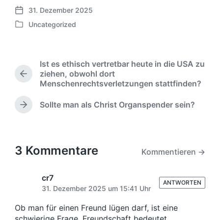
31. Dezember 2025
V
Uncategorized
e
V
r
e
ö
r
f
ö
Ist es ethisch vertretbar heute in die USA zu
f
f
ziehen, obwohl dort
e
V
f
Menschenrechtsverletzungen stattfinden?
o
n
e
r
t
n
Sollte man als Christ Organspender sein?
h
l
N
t
e
ä
i
l
r
c
c
i
i
h
h
c
g
s
3 Kommentare
u
Kommentieren →
h
e
t
n
t
r
e
g
i
B
r
cr7
s
ANTWORTEN
n
e
B
31. Dezember 2025 um 15:41 Uhr
d
i
e
a
t
i
Ob man für einen Freund lügen darf, ist eine
t
r
t
schwierige Frage. Freundschaft bedeutet