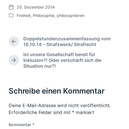
20. Dezember 2014
V
Freiheit
,
Philosophie
,
philosophieren
e
V
r
e
ö
r
f
ö
Doppelstundenzusammenfassung vom
f
f
V
16.10.14 – Strafzweck/ Strafrecht
e
f
o
n
Ist unsere Gesellschaft bereit für
e
r
t
Inklusion?! Oder verschärft sich die
n
h
N
l
Situation nur?!
t
e
ä
i
r
l
c
c
i
i
h
h
g
c
s
u
Schreibe einen Kommentar
e
h
t
n
r
t
e
g
B
r
i
Deine E-Mail-Adresse wird nicht veröffentlicht.
s
e
B
n
Erforderliche Felder sind mit
*
markiert
i
d
e
t
a
i
r
Kommentar
*
t
t