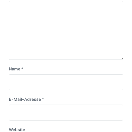
a
u
r
g
m
a
:
g
:
Name
*
E-Mail-Adresse
*
Website