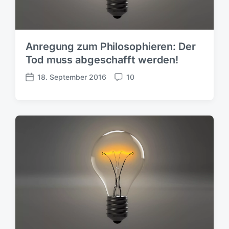
Anregung zum Philosophieren: Der
Tod muss abgeschafft werden!
18. September 2016
10
V
K
e
o
r
m
ö
m
f
e
f
n
e
t
n
a
t
r
l
e
i
c
h
u