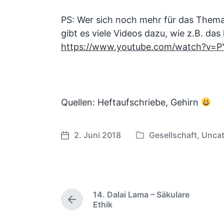
PS: Wer sich noch mehr für das Thema 
gibt es viele Videos dazu, wie z.B. das 
https://www.youtube.com/watch?v=
Quellen: Heftaufschriebe, Gehirn
2. Juni 2018
Gesellschaft
,
Uncat
V
V
e
e
r
r
ö
ö
f
f
14. Dalai Lama – Säkulare
f
f
V
Ethik
e
e
o
r