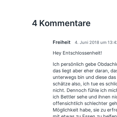
n
n
h
t
t
e
l
l
r
i
i
4 Kommentare
i
c
c
g
e
h
h
r
t
u
B
Freiheit
4. Juni 2018 um 13:4
i
n
e
n
g
i
Hey Entschlossenheit!
s
t
r
d
Ich persönlich gebe Obdachl
a
a
das liegt aber eher daran, da
g
t
unterwegs bin und diese da
:
u
schätze also, ich tue es sch
m
nicht. Dennoch fühle ich mi
ich Bettler sehe und ihnen ni
offensichtlich schlechter geh
Möglichkeit habe, sie zu erf
mit etwas zu Essen zu helfen