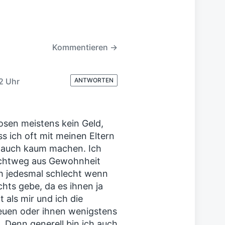
h
s
t
e
Kommentieren →
r
B
e
i
2 Uhr
ANTWORTEN
t
r
a
g
osen meistens kein Geld,
:
ss ich oft mit meinen Eltern
s auch kaum machen. Ich
lichtweg aus Gewohnheit
ch jedesmal schlecht wenn
chts gebe, da es ihnen ja
t als mir und ich die
reuen oder ihnen wenigstens
. Denn generell bin ich auch