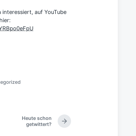
interessiert, auf YouTube
hier:
PYRBpo0eFpU
egorized
Heute schon
N
getwittert?
ä
c