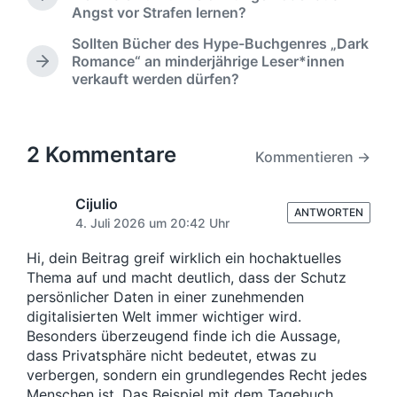
e
V
f
Angst vor Strafen lernen?
o
n
e
r
t
Sollten Bücher des Hype-Buchgenres „Dark
n
h
l
Romance“ an minderjährige Leser*innen
t
N
e
i
verkauft werden dürfen?
l
ä
r
c
i
c
i
h
c
h
g
u
h
s
e
n
2 Kommentare
t
Kommentieren →
t
r
g
e
i
B
s
r
n
e
Cijulio
d
B
ANTWORTEN
i
4. Juli 2026 um 20:42 Uhr
a
e
t
t
i
r
Hi, dein Beitrag greif wirklich ein hochaktuelles
u
t
a
Thema auf und macht deutlich, dass der Schutz
m
r
g
persönlicher Daten in einer zunehmenden
a
:
digitalisierten Welt immer wichtiger wird.
g
:
Besonders überzeugend finde ich die Aussage,
dass Privatsphäre nicht bedeutet, etwas zu
verbergen, sondern ein grundlegendes Recht jedes
Menschen ist. Das Beispiel mit dem Tagebuch