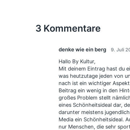
r
t
t
h
e
l
l
r
i
i
i
3 Kommentare
c
c
g
h
h
e
t
u
r
B
i
n
denke wie ein berg
9. Juli 
e
n
g
i
s
Hallo By Kultur,
t
d
Mit deinem Eintrag hast du 
r
a
a
was heutzutage jeden von un
g
t
nach ist ein wichtiger Aspek
:
u
Beitrag ein wenig in den Hin
m
großes Problem stellt nämlic
eines Schönheitsideal dar, d
darunter meistens jugendlich
Media ein Schönheitsideal. A
nur Menschen, die sehr sportl