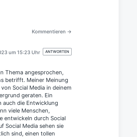
c
h
s
t
e
r
Kommentieren →
B
e
i
2023 um 15:23 Uhr
ANTWORTEN
t
r
a
ein Thema angesprochen,
g
:
s betrifft. Meiner Meinung
t von Social Media in deinem
tergrund geraten. Ein
h auch die Entwicklung
enn viele Menschen,
e entwickeln durch Social
uf Social Media sehen sie
ich sind, einen tollen