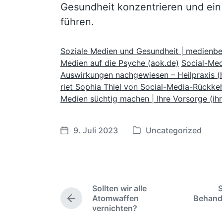
Gesundheit konzentrieren und e
führen.
Soziale Medien und Gesundheit | medienb
Medien auf die Psyche (aok.de)
Social-Med
Auswirkungen nachgewiesen – Heilpraxis (h
riet Sophia Thiel von Social-Media-Rückkeh
Medien süchtig machen | Ihre Vorsorge (ih
9. Juli 2023
Uncategorized
V
V
e
e
r
r
ö
ö
f
f
Sollten wir alle
S
f
f
Atomwaffen
Behandl
V
e
e
vernichten?
o
n
n