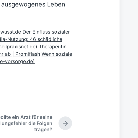
in ausgewogenes Leben
ewusst.de
Der Einfluss sozialer
ia-Nutzung: 46 schädliche
eilpraxisnet.de)
Therapeutin
r ab | Promiflash
Wenn soziale
re-vorsorge.de)
ollte ein Arzt für seine
ungsfehler die Folgen
N
tragen?
ä