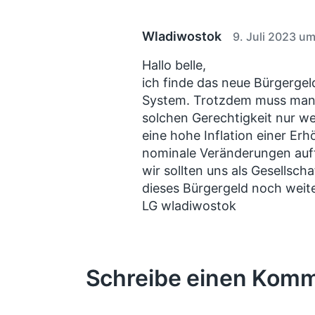
e
h
h
r
t
u
B
Wladiwostok
9. Juli 2023 u
i
n
e
n
g
i
Hallo belle,
s
t
ich finde das neue Bürgergeld
r
d
System. Trotzdem muss man 
a
a
solchen Gerechtigkeit nur w
g
t
:
eine hohe Inflation einer Er
u
nominale Veränderungen auft
m
wir sollten uns als Gesellsch
dieses Bürgergeld noch weit
LG wladiwostok
Schreibe einen Kom