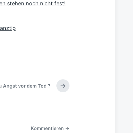
en stehen noch nicht fest!
anztip
u Angst vor dem Tod ?
N
ä
c
h
s
t
e
Kommentieren →
r