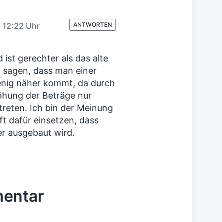
B
e
i
m 12:22 Uhr
ANTWORTEN
t
r
a
 ist gerechter als das alte
g
sagen, dass man einer
:
enig näher kommt, da durch
höhung der Beträge nur
reten. Ich bin der Meinung
aft dafür einsetzen, dass
er ausgebaut wird.
mentar